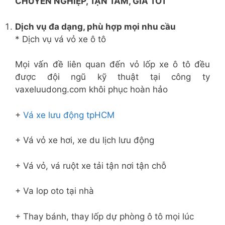
CHUYÊN NGHIỆP, TẬN TÂM, GIÁ TỐT
Dịch vụ đa dạng, phù hợp mọi nhu cầu
* Dịch vụ vá vỏ xe ô tô
Mọi vấn đề liên quan đến vỏ lốp xe ô tô đều
được đội ngũ kỹ thuật tại công ty
vaxeluudong.com khôi phục hoàn hảo
+
Vá xe lưu động
tpHCM
+ Vá vỏ xe hơi, xe du lịch lưu động
+ Vá vỏ, vá ruột xe tải tận nơi tận chỗ
+ Va lop oto tại nhà
+ Thay bánh, thay lốp dự phòng ô tô mọi lúc