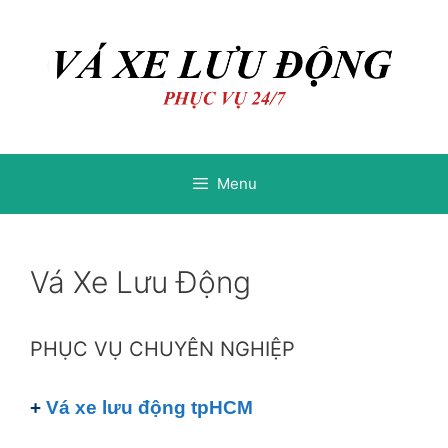
Chuyển
Chuyển
đến
đến
nội
nội
dung
dung
Menu
Vá Xe Lưu Động
PHỤC VỤ CHUYÊN NGHIỆP
+
Vá xe lưu động
tpHCM