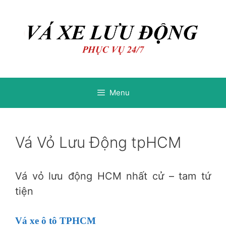
Chuyển
Chuyển
đến
đến
nội
nội
dung
dung
Menu
Vá Vỏ Lưu Động tpHCM
Vá vỏ lưu động HCM nhất cử – tam tứ
tiện
Vá xe ô tô TPHCM