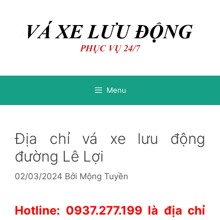
Chuyển
Chuyển
đến
đến
nội
nội
dung
dung
Menu
Địa chỉ vá xe lưu động
đường Lê Lợi
02/03/2024
Bởi
Mộng Tuyền
Hotline: 0937.277.199 là địa chỉ