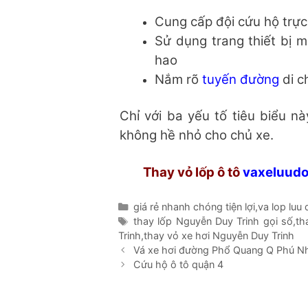
Cung cấp đội cứu hộ trực
Sử dụng trang thiết bị 
hao
Nắm rõ
tuyến đường
di c
Chỉ với ba yếu tố tiêu biểu n
không hề nhỏ cho chủ xe.
Thay vỏ lốp ô tô
vaxeluud
Danh
giá rẻ nhanh chóng tiện lợi
,
va lop luu
mục
Thẻ
thay lốp Nguyễn Duy Trinh gọi số
,
th
Trinh
,
thay vỏ xe hơi Nguyễn Duy Trinh
Vá xe hơi đường Phổ Quang Q Phú N
Cứu hộ ô tô quận 4