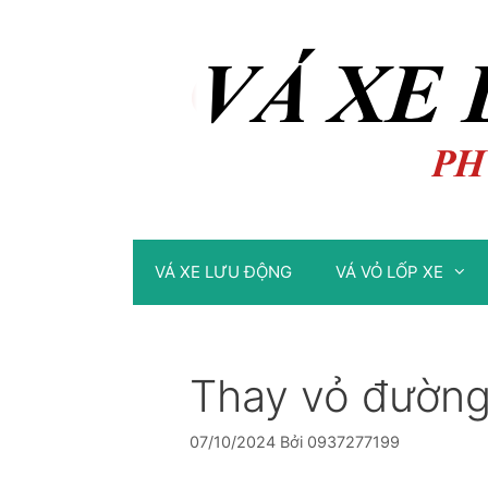
Chuyển
Chuyển
đến
đến
nội
nội
dung
dung
VÁ XE LƯU ĐỘNG
VÁ VỎ LỐP XE
Thay vỏ đường
07/10/2024
Bởi
0937277199