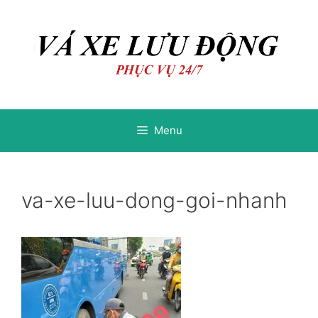
Chuyển
Chuyển
đến
đến
nội
nội
dung
dung
Menu
va-xe-luu-dong-goi-nhanh