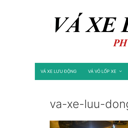
Chuyển
Chuyển
đến
đến
nội
nội
dung
dung
VÁ XE LƯU ĐỘNG
VÁ VỎ LỐP XE
va-xe-luu-do