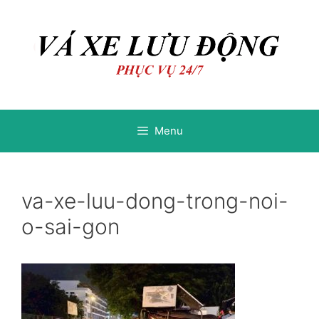
Chuyển
Chuyển
đến
đến
nội
nội
dung
dung
Menu
va-xe-luu-dong-trong-noi-
o-sai-gon