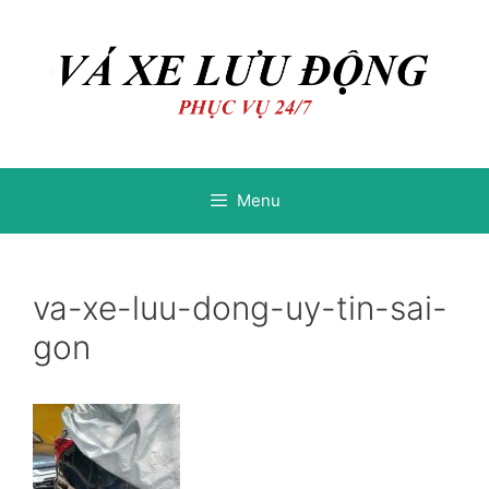
Chuyển
Chuyển
đến
đến
nội
nội
dung
dung
Menu
va-xe-luu-dong-uy-tin-sai-
gon