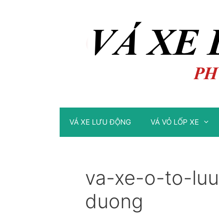
Chuyển
Chuyển
đến
đến
nội
nội
dung
dung
VÁ XE LƯU ĐỘNG
VÁ VỎ LỐP XE
va-xe-o-to-lu
duong