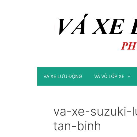
Chuyển
Chuyển
đến
đến
nội
nội
dung
dung
VÁ XE LƯU ĐỘNG
VÁ VỎ LỐP XE
va-xe-suzuki-
tan-binh