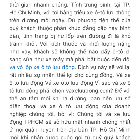
thời gian nhanh chóng. Tính trung bình, tại TP.
Hồ Chí Minh, với tới hàng triệu xe ô-tô lưu thông
trên đường mỗi ngày. Dù phương tiện thể của
quý khách thuộc phân khúc đẳng cấp hay bình
dân, tình trạng bị hư lốp trên đường đi là khó
tránh khỏi. Với kích thước và khối lượng nặng
như vậy, khách sẽ không thể nào đẩy ô-tô đi
sang sửa như xe máy mà phải bắt buộc đến đội
vá vỏ lốp xe ô tô lưu động.
Dịch vụ này sẽ với lại
rất nhiều sự nhân thể lợi cho cùng đồng. Vá xe
ô tô lưu động Vá xe ôtô lưu động Vì sao vá xe ô
tô lưu động phải chọn vaxeluudong.com? Để với
thể an tâm mỗi khi ra đường, bạn nên lưu số
điện thoại vá xe ô tô lưu động của doanh
nghiệp chúng tôi, bởi vì: Chúng tôi vá xe lưu
động TPHCM sẽ sở hữu mặt nhanh chóng nhất
ở mọi quận huyện trên địa bàn TP. Hồ Chí Minh
mỗi khi nhận được cuộc gọi từ quý quý khách