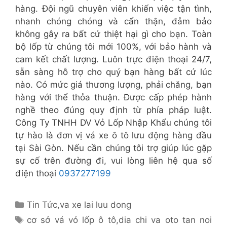
hàng. Đội ngũ chuyên viên khiến việc tận tình,
nhanh chóng chóng và cẩn thận, đảm bảo
không gây ra bất cứ thiệt hại gì cho bạn. Toàn
bộ lốp từ chúng tôi mới 100%, với bảo hành và
cam kết chất lượng. Luôn trực điện thoại 24/7,
sẵn sàng hỗ trợ cho quý bạn hàng bất cứ lúc
nào. Có mức giá thương lượng, phải chăng, bạn
hàng với thể thỏa thuận. Được cấp phép hành
nghề theo đúng quy định từ phía pháp luật.
Công Ty TNHH DV Vỏ Lốp Nhập Khẩu chúng tôi
tự hào là đơn vị vá xe ô tô lưu động hàng đầu
tại Sài Gòn. Nếu cần chúng tôi trợ giúp lúc gặp
sự cố trên đường đi, vui lòng liên hệ qua số
điện thoại
0937277199
Danh
Tin Tức
,
va xe lai luu dong
mục
Thẻ
cơ sở vá vỏ lốp ô tô
,
dia chi va oto tan noi