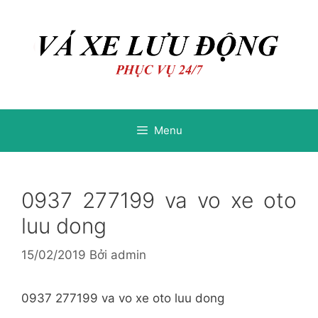
Chuyển
Chuyển
đến
đến
nội
nội
dung
dung
Menu
0937 277199 va vo xe oto
luu dong
15/02/2019
Bởi
admin
0937 277199 va vo xe oto luu dong