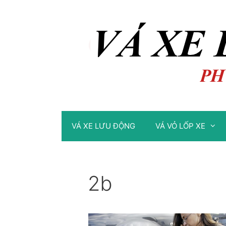
Chuyển
Chuyển
đến
đến
nội
nội
dung
dung
VÁ XE LƯU ĐỘNG
VÁ VỎ LỐP XE
2b