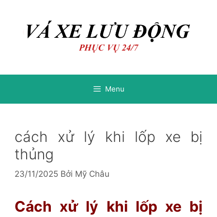
Chuyển
Chuyển
đến
đến
nội
nội
dung
dung
Menu
cách xử lý khi lốp xe bị
thủng
23/11/2025
Bởi
Mỹ Châu
Cách xử lý khi lốp xe bị