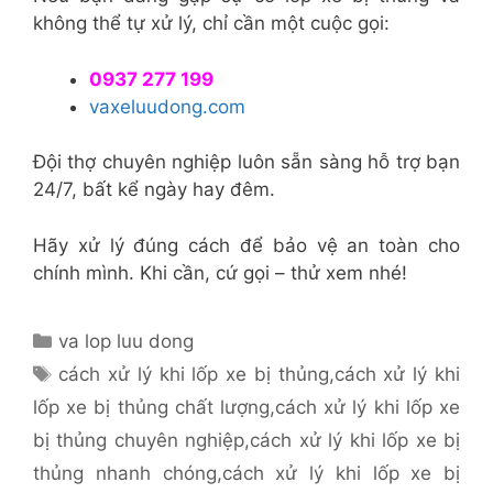
không thể tự xử lý, chỉ cần một cuộc gọi:
0937 277 199
vaxeluudong.com
Đội thợ chuyên nghiệp luôn sẵn sàng hỗ trợ bạn
24/7, bất kể ngày hay đêm.
Hãy xử lý đúng cách để bảo vệ an toàn cho
chính mình. Khi cần, cứ gọi – thử xem nhé!
Danh
va lop luu dong
mục
Thẻ
cách xử lý khi lốp xe bị thủng
,
cách xử lý khi
lốp xe bị thủng chất lượng
,
cách xử lý khi lốp xe
bị thủng chuyên nghiệp
,
cách xử lý khi lốp xe bị
thủng nhanh chóng
,
cách xử lý khi lốp xe bị