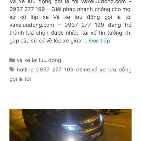
Vá xe lưu động gọi là tới vaxeluudong.com –
0937 277 199 – Giải pháp nhanh chóng cho mọi
sự cố lốp xe Vá xe lưu động gọi là tới
vaxeluudong.com – 0937 277 199 đang trở
thành lựa chọn được nhiều tài xế tin tưởng khi
gặp các sự cố về lốp xe giữa …
Đọc tiếp
Danh
va xe lai luu dong
mục
Thẻ
hotline 0937 277 199 otline
,
vá xe lưu động
gọi là tới