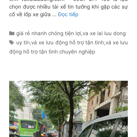
chọn được nhiều tài xế tin tưởng khi gặp các sự
cố về lốp xe giữa …
Đọc tiếp
Danh
giá rẻ nhanh chóng tiện lợi
,
va xe lai luu dong
mục
Thẻ
uy tín
,
vá xe lưu động hỗ trợ tận tình
,
vá xe lưu
động hỗ trợ tận tình chuyên nghiệp