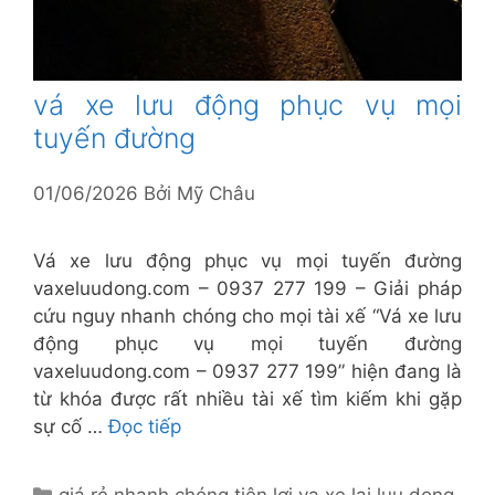
vá xe lưu động phục vụ mọi
tuyến đường
01/06/2026
Bởi
Mỹ Châu
Vá xe lưu động phục vụ mọi tuyến đường
vaxeluudong.com – 0937 277 199 – Giải pháp
cứu nguy nhanh chóng cho mọi tài xế “Vá xe lưu
động phục vụ mọi tuyến đường
vaxeluudong.com – 0937 277 199” hiện đang là
từ khóa được rất nhiều tài xế tìm kiếm khi gặp
sự cố …
Đọc tiếp
Danh
giá rẻ nhanh chóng tiện lợi
,
va xe lai luu dong