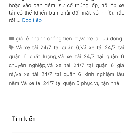
hoặc vào ban đêm, sự cố thủng lốp, nổ lốp xe
tải có thể khiến bạn phải đối mặt với nhiều rắc
rối …
Đọc tiếp
Danh
giá rẻ nhanh chóng tiện lợi
,
va xe lai luu dong
mục
Thẻ
Vá xe tải 24/7 tại quận 6
,
Vá xe tải 24/7 tại
quận 6 chất lượng
,
Vá xe tải 24/7 tại quận 6
chuyên nghiệp
,
Vá xe tải 24/7 tại quận 6 giá
rẻ
,
Vá xe tải 24/7 tại quận 6 kinh nghiệm lâu
năm
,
Vá xe tải 24/7 tại quận 6 phục vụ tận nhà
Tìm kiếm