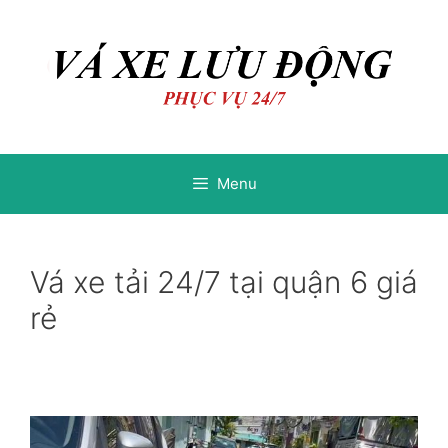
Chuyển
Chuyển
đến
đến
nội
nội
dung
dung
Menu
Vá xe tải 24/7 tại quận 6 giá
rẻ