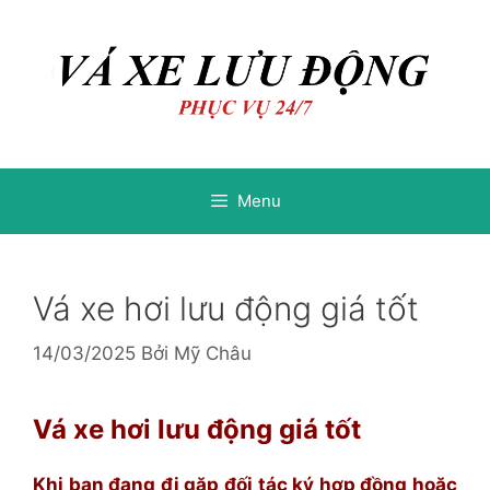
Chuyển
Chuyển
đến
đến
nội
nội
dung
dung
Menu
Vá xe hơi lưu động giá tốt
14/03/2025
Bởi
Mỹ Châu
Vá xe hơi lưu động giá tốt
Khi bạn đang đi gặp đối tác ký hợp đồng hoặc