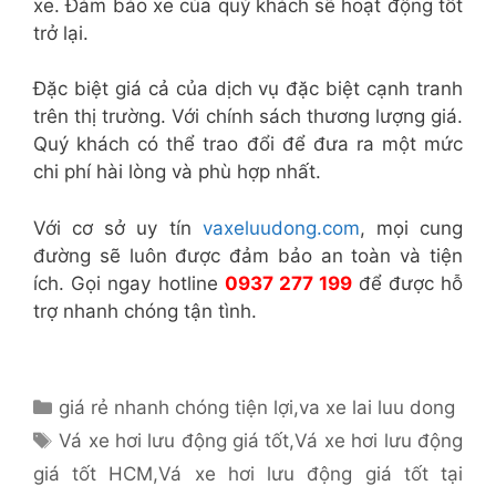
xe. Đảm bảo xe của quý khách sẽ hoạt động tốt
trở lại.
Đặc biệt giá cả của dịch vụ đặc biệt cạnh tranh
trên thị trường. Với chính sách thương lượng giá.
Quý khách có thể trao đổi để đưa ra một mức
chi phí hài lòng và phù hợp nhất.
Với cơ sở uy tín
vaxeluudong.com
, mọi cung
đường sẽ luôn được đảm bảo an toàn và tiện
ích. Gọi ngay hotline
0937 277 199
để được hỗ
trợ nhanh chóng tận tình.
Danh
giá rẻ nhanh chóng tiện lợi
,
va xe lai luu dong
mục
Thẻ
Vá xe hơi lưu động giá tốt
,
Vá xe hơi lưu động
giá tốt HCM
,
Vá xe hơi lưu động giá tốt tại