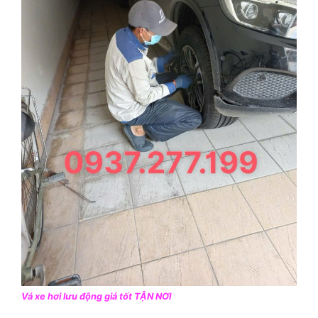
Vá xe hơi lưu động giá tốt TẬN NƠI