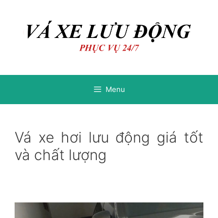
Chuyển
Chuyển
đến
đến
nội
nội
dung
dung
Menu
Vá xe hơi lưu động giá tốt
và chất lượng