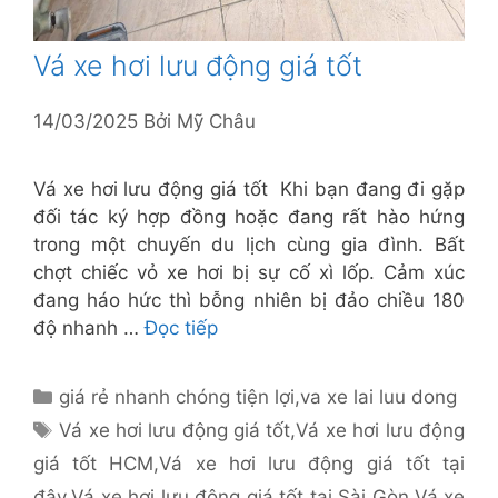
Vá xe hơi lưu động giá tốt
14/03/2025
Bởi
Mỹ Châu
Vá xe hơi lưu động giá tốt Khi bạn đang đi gặp
đối tác ký hợp đồng hoặc đang rất hào hứng
trong một chuyến du lịch cùng gia đình. Bất
chợt chiếc vỏ xe hơi bị sự cố xì lốp. Cảm xúc
đang háo hức thì bỗng nhiên bị đảo chiều 180
độ nhanh …
Đọc tiếp
Danh
giá rẻ nhanh chóng tiện lợi
,
va xe lai luu dong
mục
Thẻ
Vá xe hơi lưu động giá tốt
,
Vá xe hơi lưu động
giá tốt HCM
,
Vá xe hơi lưu động giá tốt tại
đây
,
Vá xe hơi lưu động giá tốt tại Sài Gòn
,
Vá xe