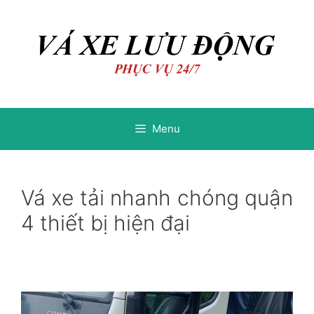
Chuyển
Chuyển
đến
đến
nội
nội
dung
dung
Menu
Vá xe tải nhanh chóng quận
4 thiết bị hiện đại