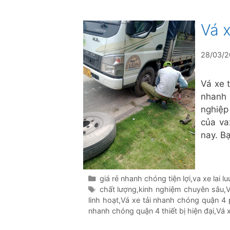
Vá 
28/03/
Vá xe 
nhanh 
nghiệp
của va
nay. B
Danh
giá rẻ nhanh chóng tiện lợi
,
va xe lai l
mục
Thẻ
chất lượng
,
kinh nghiệm chuyên sâu
,
V
linh hoạt
,
Vá xe tải nhanh chóng quận 4 
nhanh chóng quận 4 thiết bị hiện đại
,
Vá 