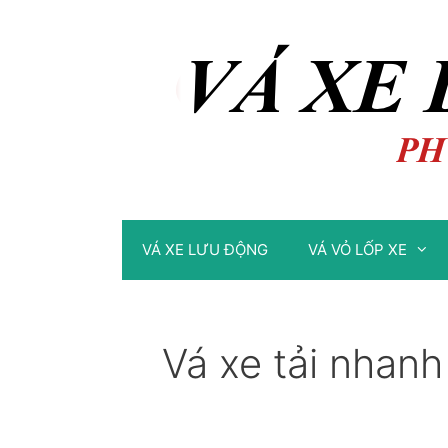
Chuyển
Chuyển
đến
đến
nội
nội
dung
dung
VÁ XE LƯU ĐỘNG
VÁ VỎ LỐP XE
Vá xe tải nhan