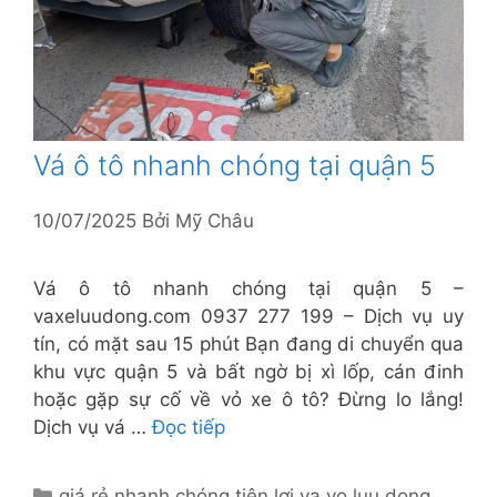
Vá ô tô nhanh chóng tại quận 5
10/07/2025
Bởi
Mỹ Châu
Vá ô tô nhanh chóng tại quận 5 –
vaxeluudong.com 0937 277 199 – Dịch vụ uy
tín, có mặt sau 15 phút Bạn đang di chuyển qua
khu vực quận 5 và bất ngờ bị xì lốp, cán đinh
hoặc gặp sự cố về vỏ xe ô tô? Đừng lo lắng!
Dịch vụ vá …
Đọc tiếp
Danh
giá rẻ nhanh chóng tiện lợi
,
va vo luu dong