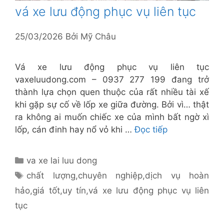
vá xe lưu động phục vụ liên tục
25/03/2026
Bởi
Mỹ Châu
Vá xe lưu động phục vụ liên tục
vaxeluudong.com – 0937 277 199 đang trở
thành lựa chọn quen thuộc của rất nhiều tài xế
khi gặp sự cố về lốp xe giữa đường. Bởi vì… thật
ra không ai muốn chiếc xe của mình bất ngờ xì
lốp, cán đinh hay nổ vỏ khi …
Đọc tiếp
Danh
va xe lai luu dong
mục
Thẻ
chất lượng
,
chuyên nghiệp
,
dịch vụ hoàn
hảo
,
giá tốt
,
uy tín
,
vá xe lưu động phục vụ liên
tục