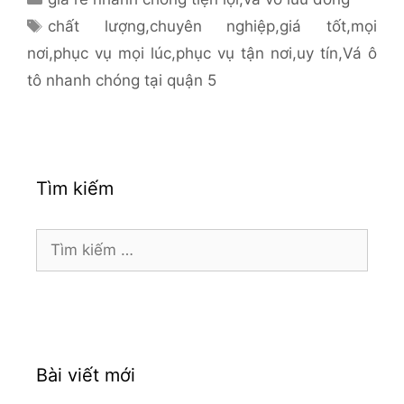
mục
Thẻ
chất lượng
,
chuyên nghiệp
,
giá tốt
,
mọi
nơi
,
phục vụ mọi lúc
,
phục vụ tận nơi
,
uy tín
,
Vá ô
tô nhanh chóng tại quận 5
Tìm kiếm
Tìm
kiếm
cho:
Bài viết mới