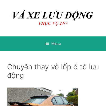
Chuyển
Chuyển
đến
đến
nội
nội
dung
dung
Menu
Chuyên thay vỏ lốp ô tô lưu
động