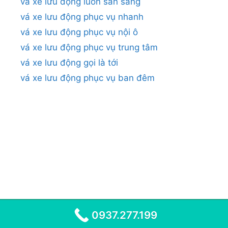
vá xe lưu động luôn sẵn sàng
vá xe lưu động phục vụ nhanh
vá xe lưu động phục vụ nội ô
vá xe lưu động phục vụ trung tâm
vá xe lưu động gọi là tới
vá xe lưu động phục vụ ban đêm
0937.277.199
© 2026
•
VÁ XE LƯU ĐỘNG