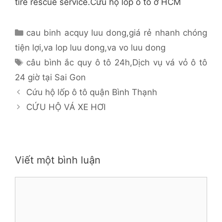
tire rescue service.Cứu hộ lốp ô tô ở HCM
Danh
cau binh acquy luu dong
,
giá rẻ nhanh chóng
mục
tiện lợi
,
va lop luu dong
,
va vo luu dong
Thẻ
câu bình ắc quy ô tô 24h
,
Dịch vụ vá vỏ ô tô
24 giờ tại Sai Gon
Cứu hộ lốp ô tô quận Bình Thạnh
CỨU HỘ VÁ XE HƠI
Viết một bình luận
Bình
luận