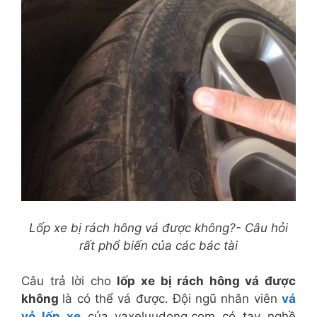
Lốp xe bị rách hông vá được không?- Câu hỏi
rất phổ biến của các bác tài
Câu trả lời cho
lốp xe bị rách hông vá được
không
là có thể vá được. Đội ngũ nhân viên
vá
vỏ lốp xe
của vaxeluudong.com có tay nghề