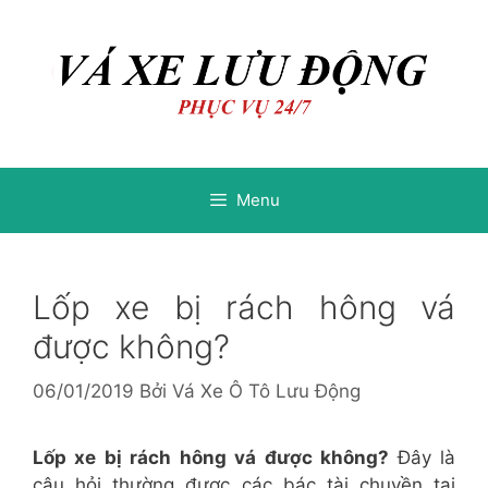
Chuyển
Chuyển
đến
đến
nội
nội
dung
dung
Menu
Lốp xe bị rách hông vá
được không?
06/01/2019
Bởi
Vá Xe Ô Tô Lưu Động
Lốp xe bị rách hông vá được không?
Đây là
câu hỏi thường được các bác tài chuyền tai