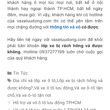
khách hàng ở mọi lúc mọi nơi, bất kể ở nội
thành hay ngoại thành TP.HCM, bất kể ngày
đêm, mưa gió. Vì vậy, khách hàng khi có hotline
của vaxeluudong.com thì có thể yên tâm trên
mọi chặng đường với
thông tin vá vỏ
có được
.
Hãy liên hệ ngay với vaxeluudong.com để khỏi
phải băn khoăn
lốp xe bị rách hông vá được
không
. Hotline 0937277199 luôn chờ cuộc gọi
của quý khách hàng.
Danh
Tin Tức
mục
Thẻ
Địa chỉ vá lốp xe ô tô
,
Lốp xe bị rách hông vá
được không?
,
Vá xe ô tô lưu động
,
Vá xe ô-tô tận
chỗ
,
Vá xe ô-tô tận nơi
Hỗ trợ vá vỏ ô tô lưu động TPHCM
Vá vỏ ô tô lưu động quận 1 TPHCM 24 giờ