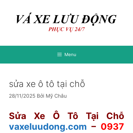
Chuyển
Chuyển
đến
đến
nội
nội
dung
dung
Menu
sửa xe ô tô tại chỗ
28/11/2025
Bởi
Mỹ Châu
Sửa Xe Ô Tô Tại Chỗ
vaxeluudong.com
–
0937