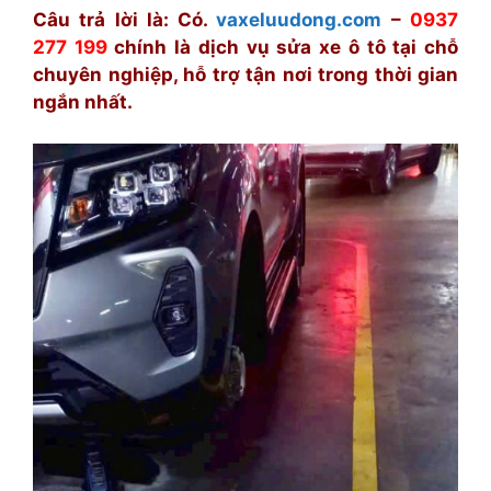
Câu trả lời là: Có.
vaxeluudong.com
–
0937
277 199
chính là dịch vụ sửa xe ô tô tại chỗ
chuyên nghiệp, hỗ trợ tận nơi trong thời gian
ngắn nhất.