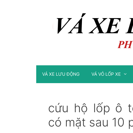
Chuyển
Chuyển
đến
đến
nội
nội
dung
dung
VÁ XE LƯU ĐỘNG
VÁ VỎ LỐP XE
cứu hộ lốp ô 
có mặt sau 10 