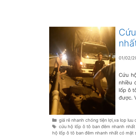
Cứu
nhấ
01/02/2
Cứu hộ
nhiều 
lốp ô 
được. V
Danh
giá rẻ nhanh chóng tiện lợi
,
va lop luu
mục
Thẻ
cứu hộ lốp ô tô ban đêm nhanh nhất
hộ lốp ô tô ban đêm nhanh nhất có mặt 