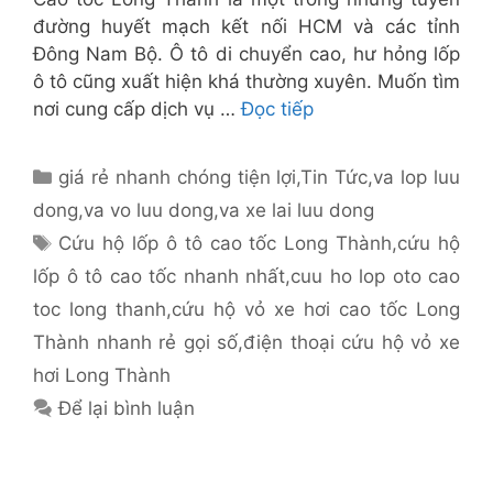
đường huyết mạch kết nối HCM và các tỉnh
Đông Nam Bộ. Ô tô di chuyển cao, hư hỏng lốp
ô tô cũng xuất hiện khá thường xuyên. Muốn tìm
nơi cung cấp dịch vụ …
Đọc tiếp
Danh
giá rẻ nhanh chóng tiện lợi
,
Tin Tức
,
va lop luu
mục
dong
,
va vo luu dong
,
va xe lai luu dong
Thẻ
Cứu hộ lốp ô tô cao tốc Long Thành
,
cứu hộ
lốp ô tô cao tốc nhanh nhất
,
cuu ho lop oto cao
toc long thanh
,
cứu hộ vỏ xe hơi cao tốc Long
Thành nhanh rẻ gọi số
,
điện thoại cứu hộ vỏ xe
hơi Long Thành
Để lại bình luận