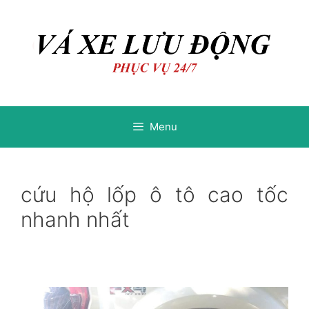
Chuyển
Chuyển
đến
đến
nội
nội
dung
dung
Menu
cứu hộ lốp ô tô cao tốc
nhanh nhất