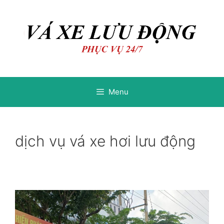
Chuyển
Chuyển
đến
đến
nội
nội
dung
dung
Menu
dịch vụ vá xe hơi lưu động