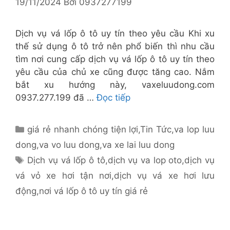
19/11/2024
Bởi
0937277199
Dịch vụ vá lốp ô tô uy tín theo yêu cầu Khi xu
thế sử dụng ô tô trở nên phổ biến thì nhu cầu
tìm nơi cung cấp dịch vụ vá lốp ô tô uy tín theo
yêu cầu của chủ xe cũng được tăng cao. Nắm
bắt xu hướng này, vaxeluudong.com
0937.277.199 đã …
Đọc tiếp
Danh
giá rẻ nhanh chóng tiện lợi
,
Tin Tức
,
va lop luu
mục
dong
,
va vo luu dong
,
va xe lai luu dong
Thẻ
Dịch vụ vá lốp ô tô
,
dịch vụ va lop oto
,
dịch vụ
vá vỏ xe hơi tận nơi
,
dịch vụ vá xe hơi lưu
động
,
nơi vá lốp ô tô uy tín giá rẻ