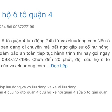
 hộ ô tô quận 4
024
Bởi
0937277199
 ô tô quận 4 lưu động 24h từ vaxeluudong.com Nếu ô
 bạn đang di chuyển mà bất ngờ gặp sự cố hư hỏng,
đảm bảo an toàn tiếp tục hành trình thì hãy gọi ngay
e 0937.277.199. Chưa đến 20 phút, đội cứu hộ ô tô
 của vaxeluudong.com …
Đọc tiếp
 lop luu dong
,
va vo luu dong
,
va xe lai luu dong
ận 4
,
cuu ho oto quan 4
,
cứu hộ xe hơi quận 4
,
sửa ô tô gần quận