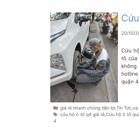
Cứu
20/10/2
Cứu hộ
tô của
không 
hotlin
quận 4
Danh
giá rẻ nhanh chóng tiện lợi
,
Tin Tức
,
va
mục
Thẻ
cứu hộ ô tô q4 giá rẻ
,
Cứu hộ ô tô qu
4