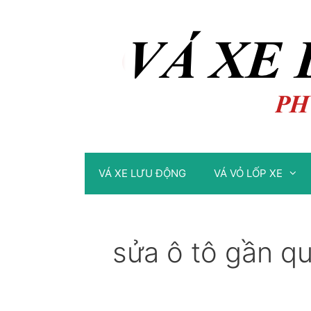
Chuyển
Chuyển
đến
đến
nội
nội
dung
dung
VÁ XE LƯU ĐỘNG
VÁ VỎ LỐP XE
sửa ô tô gần q