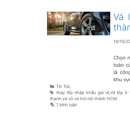
Vá 
thà
19/10/2
Chọn nơ
toàn c
là côn
khu vự
Danh
Tin Tức
mục
Thẻ
thay lốp nhập khẩu giá rẻ
,
Vá lốp ô 
thanh
,
vá vỏ xe hơi nội thành HCM
1 bình luận