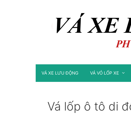
Chuyển
Chuyển
đến
đến
nội
nội
dung
dung
VÁ XE LƯU ĐỘNG
VÁ VỎ LỐP XE
Vá lốp ô tô di 