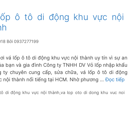
lốp ô tô di động khu vực nội
nh
018
Bởi
0937277199
i vá lốp ô tô di động khu vực nội thành uy tín vì sự an
ủa bạn và gia đình Công ty TNHH DV Vỏ lốp nhập khẩu
g ty chuyên cung cấp, sửa chữa, vá lốp ô tô di động
c nội thành nổi tiếng tại HCM. Nhờ phương …
Đọc tiếp
tô di động khu vực nội thành
,
va lop oto di dong khu vuc noi