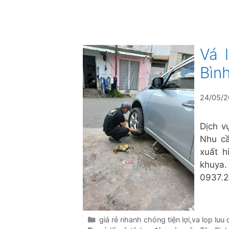
Vá 
Bìn
24/05/
Dịch v
Nhu cầ
xuất h
khuya
0937.2
Danh
giá rẻ nhanh chóng tiện lợi
,
va lop luu