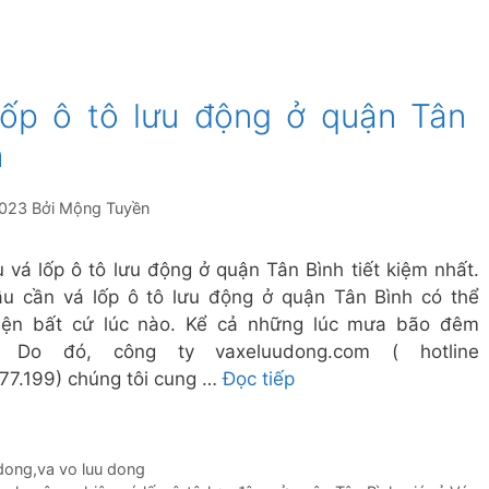
lốp ô tô lưu động ở quận Tân
h
2023
Bởi
Mộng Tuyền
ụ vá lốp ô tô lưu động ở quận Tân Bình tiết kiệm nhất.
u cần vá lốp ô tô lưu động ở quận Tân Bình có thể
iện bất cứ lúc nào. Kể cả những lúc mưa bão đêm
. Do đó, công ty vaxeluudong.com ( hotline
77.199) chúng tôi cung …
Đọc tiếp
 dong
,
va vo luu dong