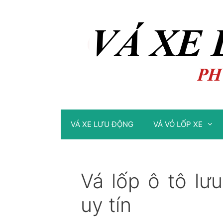
Chuyển
Chuyển
đến
đến
nội
nội
dung
dung
VÁ XE LƯU ĐỘNG
VÁ VỎ LỐP XE
Vá lốp ô tô lư
uy tín