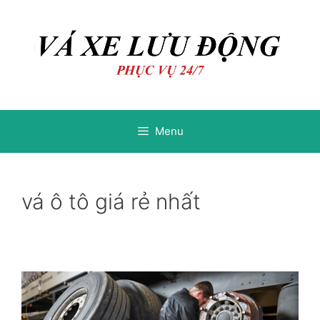
Chuyển
Chuyển
đến
đến
nội
nội
dung
dung
Menu
vá ô tô giá rẻ nhất