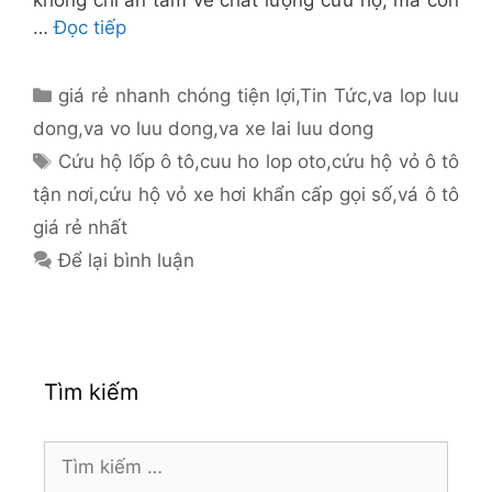
không chỉ an tâm về chất lượng cứu hộ, mà còn
…
Đọc tiếp
Danh
giá rẻ nhanh chóng tiện lợi
,
Tin Tức
,
va lop luu
mục
dong
,
va vo luu dong
,
va xe lai luu dong
Thẻ
Cứu hộ lốp ô tô
,
cuu ho lop oto
,
cứu hộ vỏ ô tô
tận nơi
,
cứu hộ vỏ xe hơi khẩn cấp gọi số
,
vá ô tô
giá rẻ nhất
Để lại bình luận
Tìm kiếm
Tìm
kiếm