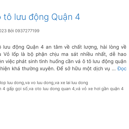
ô tô lưu động Quận 4
023
Bởi
0937277199
ô lưu động Quận 4 an tâm về chất lượng, hài lòng về
ụ Vỏ lốp là bộ phận chịu ma sát nhiều nhất, dễ hao
n việc phát sinh tình huống cần vá ô tô lưu động quận
 hiện khá thường xuyên. Để sở hữu một dịch vụ …
Đọc
 lop luu dong
,
va vo luu dong
,
va xe lai luu dong
n 4 gấp gọi số
,
va oto luu dong quan 4
,
vá vỏ xe hơi gần quận 4