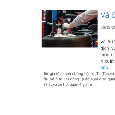
Vá 
06/12/2
Vá ô t
dịch v
mòn nê
4 xuất
tiếp
Danh
giá rẻ nhanh chóng tiện lợi
,
Tin Tức
,
va
mục
Thẻ
Vá ô tô lưu động Quận 4
,
vá ô tô quậ
nhất
,
vá xe hơi quận 4 giá rẻ