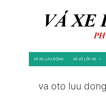
Chuyển
Chuyển
đến
đến
nội
nội
dung
dung
VÁ XE LƯU ĐỘNG
VÁ VỎ LỐP XE
va oto luu don