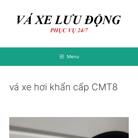
Chuyển
Chuyển
đến
đến
nội
nội
dung
dung
Menu
vá xe hơi khẩn cấp CMT8