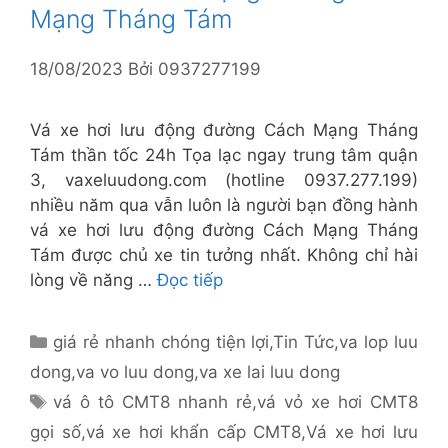
Mạng Tháng Tám
18/08/2023
Bởi
0937277199
Vá xe hơi lưu động đường Cách Mạng Tháng
Tám thần tốc 24h Tọa lạc ngay trung tâm quận
3, vaxeluudong.com (hotline 0937.277.199)
nhiều năm qua vẫn luôn là người bạn đồng hành
vá xe hơi lưu động đường Cách Mạng Tháng
Tám được chủ xe tin tưởng nhất. Không chỉ hài
lòng về năng …
Đọc tiếp
Danh
giá rẻ nhanh chóng tiện lợi
,
Tin Tức
,
va lop luu
mục
dong
,
va vo luu dong
,
va xe lai luu dong
Thẻ
vá ô tô CMT8 nhanh rẻ
,
vá vỏ xe hơi CMT8
gọi số
,
vá xe hơi khẩn cấp CMT8
,
Vá xe hơi lưu