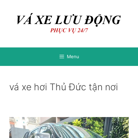
Chuyển
Chuyển
đến
đến
nội
nội
dung
dung
Menu
vá xe hơi Thủ Đức tận nơi