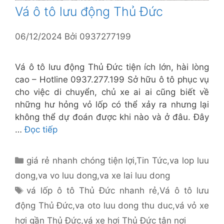
Vá ô tô lưu động Thủ Đức
06/12/2024
Bởi
0937277199
Vá ô tô lưu động Thủ Đức tiện ích lớn, hài lòng
cao – Hotline 0937.277.199 Sở hữu ô tô phục vụ
cho việc di chuyển, chủ xe ai ai cũng biết về
những hư hỏng vỏ lốp có thể xảy ra nhưng lại
không thể dự đoán được khi nào và ở đâu. Đây
…
Đọc tiếp
Danh
giá rẻ nhanh chóng tiện lợi
,
Tin Tức
,
va lop luu
mục
dong
,
va vo luu dong
,
va xe lai luu dong
Thẻ
vá lốp ô tô Thủ Đức nhanh rẻ
,
Vá ô tô lưu
động Thủ Đức
,
va oto luu dong thu duc
,
vá vỏ xe
hơi gần Thủ Đức
,
vá xe hơi Thủ Đức tận nơi