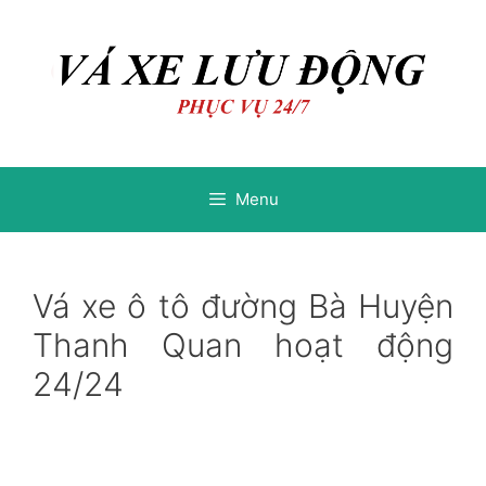
Chuyển
Chuyển
đến
đến
nội
nội
dung
dung
Menu
Vá xe ô tô đường Bà Huyện
Thanh Quan hoạt động
24/24