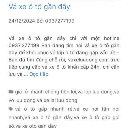
Vá xe ô tô gần đây
24/12/2024
Bởi
0937277199
Vá xe ô tô gần đây chỉ với một hotline
0937.277.199 Bạn đang tìm nơi vá xe ô tô gần
đây để khôi phục vỏ lốp ô tô đang gặp vấn đề –
Bạn đã tìm đúng chỗ rồi, vaxeluudong.com trực
tiếp cung cấp vá xe ô tô khẩn cấp 24h, chỉ cần
lưu và …
Đọc tiếp
Danh
giá rẻ nhanh chóng tiện lợi
,
va lop luu dong
,
va
mục
vo luu dong
,
va xe lai luu dong
Thẻ
vá ô tô gấp nhanh rẻ
,
vá xe hơi tận nơi
nhanh
,
Vá xe ô tô gần đây
,
vá xe ô tô gấp gọi
số
,
va xe oto gan day