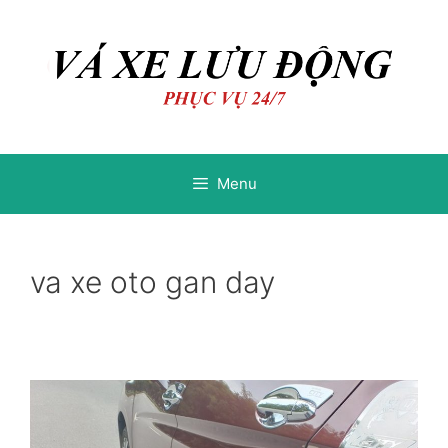
Chuyển
Chuyển
đến
đến
nội
nội
dung
dung
Menu
va xe oto gan day