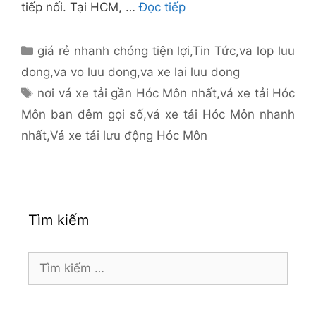
tiếp nối. Tại HCM, …
Đọc tiếp
Danh
giá rẻ nhanh chóng tiện lợi
,
Tin Tức
,
va lop luu
mục
dong
,
va vo luu dong
,
va xe lai luu dong
Thẻ
nơi vá xe tải gần Hóc Môn nhất
,
vá xe tải Hóc
Môn ban đêm gọi số
,
vá xe tải Hóc Môn nhanh
nhất
,
Vá xe tải lưu động Hóc Môn
Tìm kiếm
Tìm
kiếm
cho: