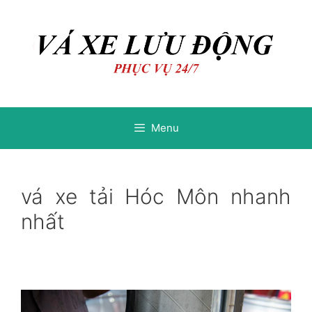
Chuyển
Chuyển
đến
đến
nội
nội
dung
dung
Menu
vá xe tải Hóc Môn nhanh
nhất