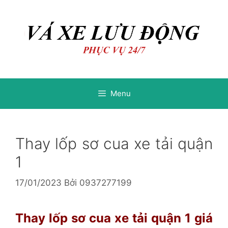
Chuyển
Chuyển
đến
đến
nội
nội
dung
dung
Menu
Thay lốp sơ cua xe tải quận
1
17/01/2023
Bởi
0937277199
Thay lốp sơ cua xe tải quận 1 giá