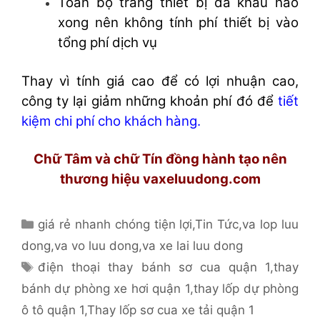
Toàn bộ trang thiết bị đã khấu hao
xong nên không tính phí thiết bị vào
tổng phí dịch vụ
Thay vì tính giá cao để có lợi nhuận cao,
công ty lại giảm những khoản phí đó để
tiết
kiệm chi phí cho khách hàng.
Chữ Tâm và chữ Tín đồng hành tạo nên
thương hiệu vaxeluudong.com
Danh
giá rẻ nhanh chóng tiện lợi
,
Tin Tức
,
va lop luu
mục
dong
,
va vo luu dong
,
va xe lai luu dong
Thẻ
điện thoại thay bánh sơ cua quận 1
,
thay
bánh dự phòng xe hơi quận 1
,
thay lốp dự phòng
ô tô quận 1
,
Thay lốp sơ cua xe tải quận 1