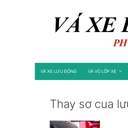
Chuyển
Chuyển
đến
đến
nội
nội
dung
dung
VÁ XE LƯU ĐỘNG
VÁ VỎ LỐP XE
Thay sơ cua lư