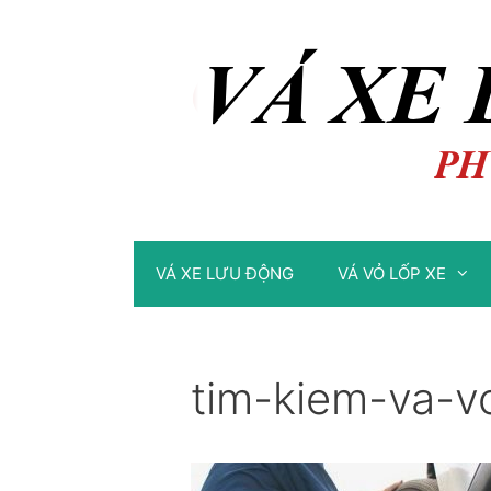
Chuyển
Chuyển
đến
đến
nội
nội
dung
dung
VÁ XE LƯU ĐỘNG
VÁ VỎ LỐP XE
tim-kiem-va-v