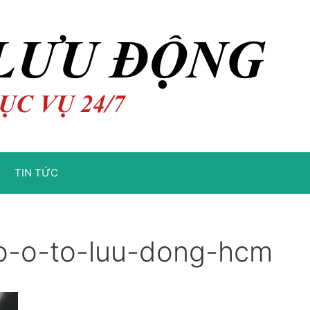
TIN TỨC
o-o-to-luu-dong-hcm