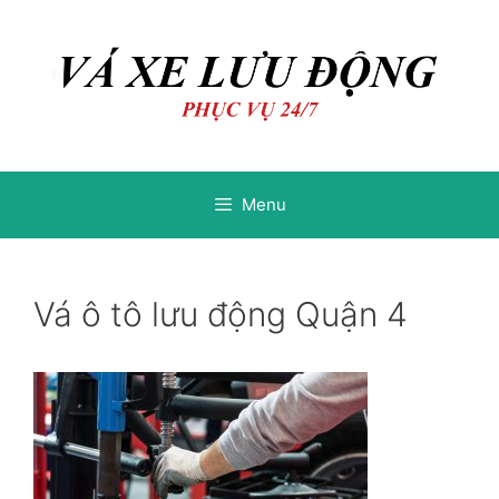
Chuyển
Chuyển
đến
đến
nội
nội
dung
dung
Menu
Vá ô tô lưu động Quận 4