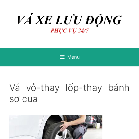
Chuyển
Chuyển
đến
đến
nội
nội
dung
dung
Menu
Vá vỏ-thay lốp-thay bánh
sơ cua