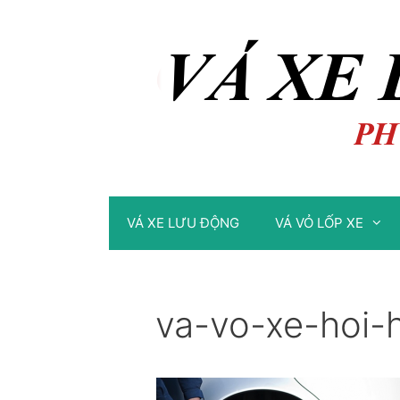
Chuyển
Chuyển
đến
đến
nội
nội
dung
dung
VÁ XE LƯU ĐỘNG
VÁ VỎ LỐP XE
va-vo-xe-hoi-