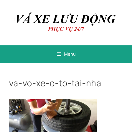
Chuyển
Chuyển
đến
đến
nội
nội
dung
dung
Menu
va-vo-xe-o-to-tai-nha