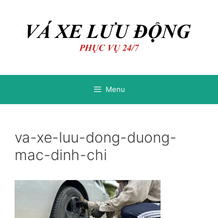
Chuyển
Chuyển
đến
đến
nội
nội
dung
dung
Menu
va-xe-luu-dong-duong-
mac-dinh-chi