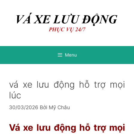
Chuyển
Chuyển
đến
đến
nội
nội
dung
dung
Menu
vá xe lưu động hỗ trợ mọi
lúc
30/03/2026
Bởi
Mỹ Châu
Vá xe lưu động hỗ trợ mọi