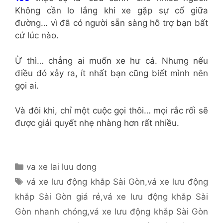
Không cần lo lắng khi xe gặp sự cố giữa
đường… vì đã có người sẵn sàng hỗ trợ bạn bất
cứ lúc nào.
Ừ thì… chẳng ai muốn xe hư cả. Nhưng nếu
điều đó xảy ra, ít nhất bạn cũng biết mình nên
gọi ai.
Và đôi khi, chỉ một cuộc gọi thôi… mọi rắc rối sẽ
được giải quyết nhẹ nhàng hơn rất nhiều.
Danh
va xe lai luu dong
mục
Thẻ
vá xe lưu động khắp Sài Gòn
,
vá xe lưu động
khắp Sài Gòn giá rẻ
,
vá xe lưu động khắp Sài
Gòn nhanh chóng
,
vá xe lưu động khắp Sài Gòn