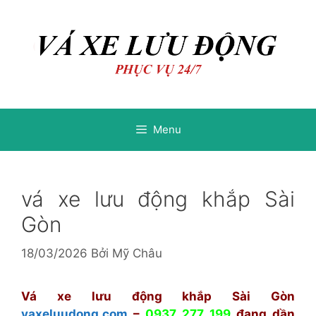
Chuyển
Chuyển
đến
đến
nội
nội
dung
dung
Menu
vá xe lưu động khắp Sài
Gòn
18/03/2026
Bởi
Mỹ Châu
Vá xe lưu động khắp Sài Gòn
vaxeluudong.com
–
0937 277 199
đang dần