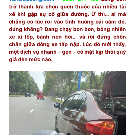
trở thành lựa chọn quen thuộc của nhiều tài
xế khi gặp sự cố giữa đường. Ừ thì… ai mà
chẳng có lúc rơi vào tình huống oái oăm đó,
đúng không? Đang chạy bon bon, bỗng nhiên
xe xì lốp, bánh non hơi… và rồi đứng chôn
chân giữa dòng xe tấp nập. Lúc đó mới thấy,
một dịch vụ nhanh – gọn – có mặt kịp thời quý
giá đến mức nào.