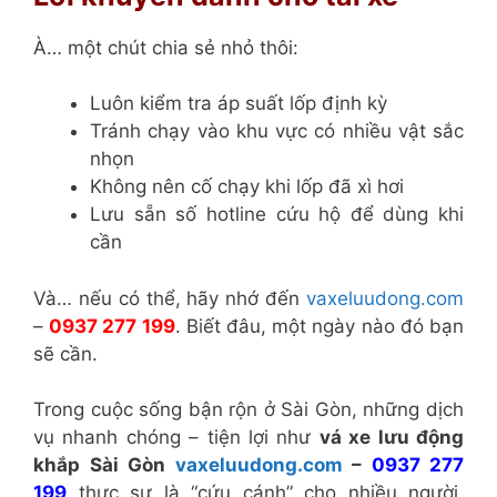
À… một chút chia sẻ nhỏ thôi:
Luôn kiểm tra áp suất lốp định kỳ
Tránh chạy vào khu vực có nhiều vật sắc
nhọn
Không nên cố chạy khi lốp đã xì hơi
Lưu sẵn số hotline cứu hộ để dùng khi
cần
Và… nếu có thể, hãy nhớ đến
vaxeluudong.com
–
0937 277 199
. Biết đâu, một ngày nào đó bạn
sẽ cần.
Trong cuộc sống bận rộn ở Sài Gòn, những dịch
vụ nhanh chóng – tiện lợi như
vá xe lưu động
khắp Sài Gòn
vaxeluudong.com
–
0937 277
199
thực sự là “cứu cánh” cho nhiều người.