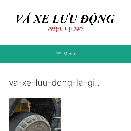
Chuyển
Chuyển
đến
đến
nội
nội
dung
dung
Menu
va-xe-luu-dong-la-gi..