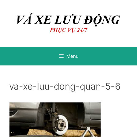
Chuyển
Chuyển
đến
đến
nội
nội
dung
dung
Menu
va-xe-luu-dong-quan-5-6