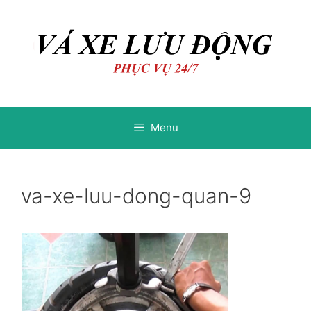
Chuyển
Chuyển
đến
đến
nội
nội
dung
dung
Menu
va-xe-luu-dong-quan-9